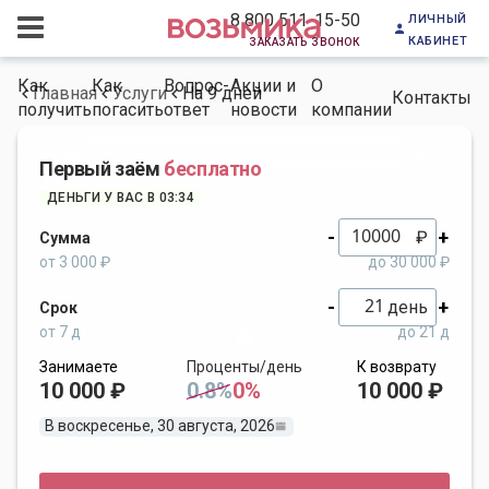
личный
8 800 511-15-50
кабинет
заказать звонок
Как
Как
Вопрос-
Акции и
О
Главная
Услуги
На 9 дней
Контакты
получить
погасить
ответ
новости
компании
Первый заём
бесплатно
ДЕНЬГИ У ВАС В 03:34
-
+
₽
Сумма
от 3 000 ₽
до 30 000 ₽
-
+
день
Срок
от 7 д
до 21 д
Занимаете
Проценты/день
К возврату
10 000 ₽
0.8%
0%
10 000 ₽
В воскресенье, 30 августа, 2026