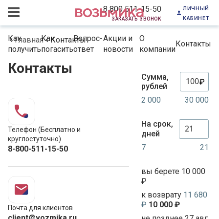
личный
8 800 511-15-50
кабинет
заказать звонок
Как
Как
Вопрос-
Акции и
О
Главная
Контакты
Контакты
получить
погасить
ответ
новости
компании
Контакты
Сумма,
₽
рублей
2 000
30 000
На срок,
Телефон (Бесплатно и
дней
круглостуточно)
7
21
8-800-511-15-50
вы берете 10 000
₽
к возврату
11 680
₽
10 000 ₽
Почта для клиентов
client@vozmika.ru
не позднее 27 авг