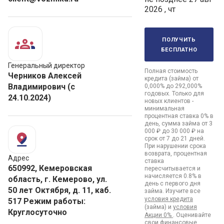
2026 , чт
получить
бесплатно
Генеральный директор
Полная стоимость
Черников Алексей
кредита (займа) от
Владимирович (с
0,000% до 292,000%
годовых. Только для
24.10.2024)
новых клиентов -
минимальная
процентная ставка 0% в
день, сумма займа от 3
000 ₽ до 30 000 ₽ на
срок от 7 до 21 дней.
При нарушении срока
возврата, процентная
Адрес
ставка
650992, Кемеровская
пересчитывается и
начисляется 0.8% в
область, г. Кемерово, ул.
день с первого дня
50 лет Октября, д. 11, каб.
займа. Изучите все
условия кредита
517 Режим работы:
(займа) и
условия
Круглосуточно
Акции 0%
. Оценивайте
свои финансовые