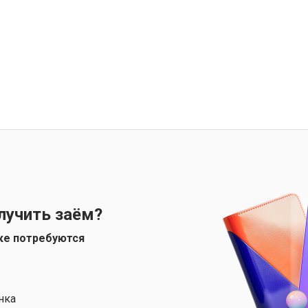
лучить заём?
ке потребуются
нка