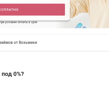
есплатно
при условии оплаты в срок
займов от Возьмики
 под 0%?