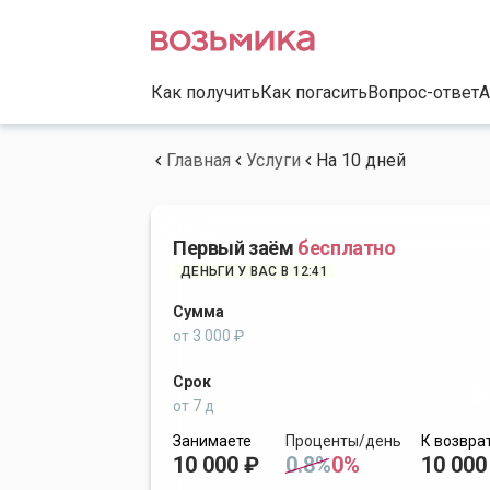
Как получить
Как погасить
Вопрос-ответ
А
Главная
Услуги
На 10 дней
Первый заём
бесплатно
ДЕНЬГИ У ВАС В 12:41
Сумма
от 3 000 ₽
Срок
от 7 д
Занимаете
Проценты/день
К возвра
10 000 ₽
0.8%
0%
10 000