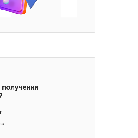
 получения
?
т
ка