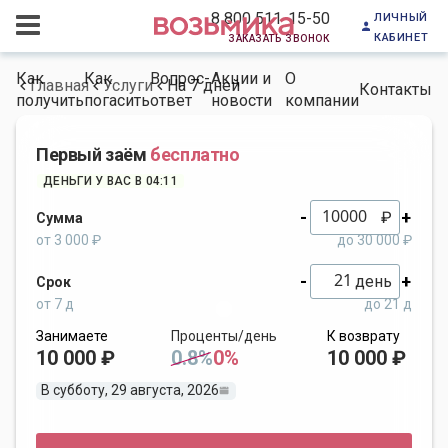
личный
8 800 511-15-50
кабинет
заказать звонок
Как
Как
Вопрос-
Акции и
О
Главная
Услуги
На 7 дней
Контакты
получить
погасить
ответ
новости
компании
Первый заём
бесплатно
ДЕНЬГИ У ВАС В 04:11
-
+
₽
Сумма
от 3 000 ₽
до 30 000 ₽
-
+
день
Срок
от 7 д
до 21 д
Занимаете
Проценты/день
К возврату
10 000 ₽
0.8%
0%
10 000 ₽
В субботу, 29 августа, 2026