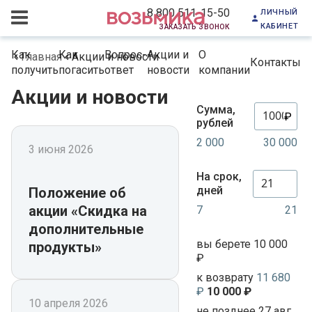
личный
8 800 511-15-50
кабинет
заказать звонок
Как
Как
Вопрос-
Акции и
О
Главная
Акции и новости
Контакты
получить
погасить
ответ
новости
компании
Акции и новости
Сумма,
₽
рублей
2 000
30 000
3 июня 2026
На срок,
дней
Положение об
акции «Скидка на
7
21
дополнительные
вы берете 10 000
продукты»
₽
к возврату
11 680
₽
10 000 ₽
10 апреля 2026
не позднее 27 авг