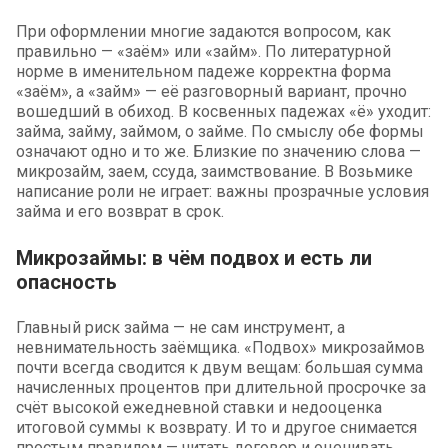
При оформлении многие задаются вопросом, как
правильно — «заём» или «займ». По литературной
норме в именительном падеже корректна форма
«заём», а «займ» — её разговорный вариант, прочно
вошедший в обиход. В косвенных падежах «ё» уходит:
займа, займу, займом, о займе. По смыслу обе формы
означают одно и то же. Близкие по значению слова —
микрозайм, заем, ссуда, заимствование. В Возьмике
написание роли не играет: важны прозрачные условия
займа и его возврат в срок.
Микрозаймы: в чём подвох и есть ли
опасность
Главный риск займа — не сам инструмент, а
невнимательность заёмщика. «Подвох» микрозаймов
почти всегда сводится к двум вещам: большая сумма
начисленных процентов при длительной просрочке за
счёт высокой ежедневной ставки и недооценка
итоговой суммы к возврату. И то и другое снимается
простым правилом — читать договор и оценивать