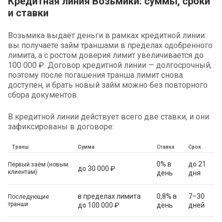
Кредитная линия Возьмики: суммы, сроки
и ставки
Возьмика выдаёт деньги в рамках кредитной линии:
вы получаете займ траншами в пределах одобренного
лимита, а с ростом доверия лимит увеличивается до
100 000 ₽. Договор кредитной линии — долгосрочный,
поэтому после погашения транша лимит снова
доступен, и брать новый займ можно без повторного
сбора документов.
В кредитной линии действует всего две ставки, и они
зафиксированы в договоре:
Транш
Сумма
Ставка
Срок
0% в
до 21
Первый заём (новым
до 30 000 ₽
клиентам)
день
дня
в пределах лимита
0,8% в
7–30
Последующие
транши
до 100 000 ₽
день
дней