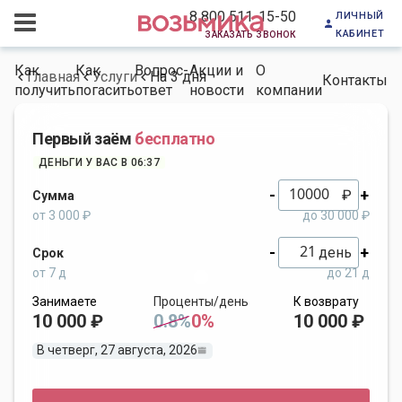
личный
8 800 511-15-50
кабинет
заказать звонок
Как
Как
Вопрос-
Акции и
О
Главная
Услуги
На 3 дня
Контакты
получить
погасить
ответ
новости
компании
Первый заём
бесплатно
ДЕНЬГИ У ВАС В 06:37
-
+
₽
Сумма
от 3 000 ₽
до 30 000 ₽
-
+
день
Срок
от 7 д
до 21 д
Занимаете
Проценты/день
К возврату
10 000 ₽
0.8%
0%
10 000 ₽
В четверг, 27 августа, 2026