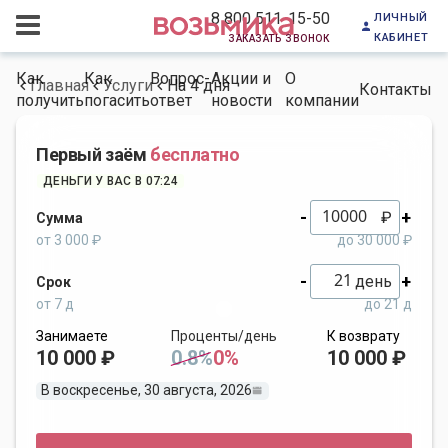
личный
8 800 511-15-50
кабинет
заказать звонок
Как
Как
Вопрос-
Акции и
О
Главная
Услуги
На 4 дня
Контакты
получить
погасить
ответ
новости
компании
Первый заём
бесплатно
ДЕНЬГИ У ВАС В 07:24
-
+
₽
Сумма
от 3 000 ₽
до 30 000 ₽
-
+
день
Срок
от 7 д
до 21 д
Занимаете
Проценты/день
К возврату
10 000 ₽
0.8%
0%
10 000 ₽
В воскресенье, 30 августа, 2026