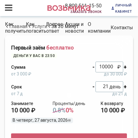
личный
8 800 511-15-50
кабинет
заказать звонок
Как
Как
Вопрос-
Акции и
О
Главная
Услуги
За 30 минут
Контакты
получить
погасить
ответ
новости
компании
Первый заём
бесплатно
ДЕНЬГИ У ВАС В 23:50
-
+
₽
Сумма
от 3 000 ₽
до 30 000 ₽
-
+
день
Срок
от 7 д
до 21 д
Занимаете
Проценты/день
К возврату
10 000 ₽
0.8%
0%
10 000 ₽
В четверг, 27 августа, 2026