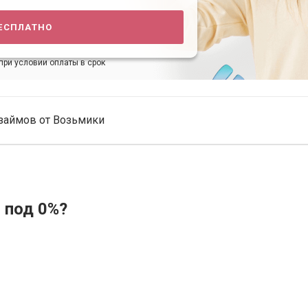
есплатно
при условии оплаты в срок
займов от Возьмики
 под 0%?