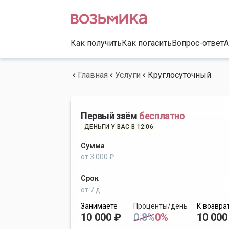
Как получить
Как погасить
Вопрос-ответ
А
Главная
Услуги
Круглосуточный
Первый заём
бесплатно
ДЕНЬГИ У ВАС В 12:06
Сумма
от 3 000 ₽
Срок
от 7 д
Занимаете
Проценты/день
К возвра
10 000 ₽
0.8%
0%
10 000