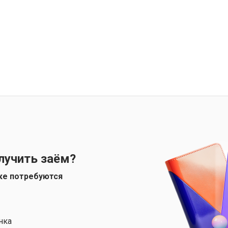
лучить заём?
ке потребуются
нка