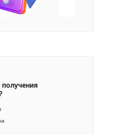
 получения
?
т
ка