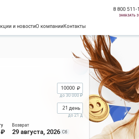
8 800 511-
заказать 
кции и новости
О компании
Контакты
₽
до 30 000 ₽
день
до 21 д
ту
Возврат
 ₽
29 августа, 2026
Сб