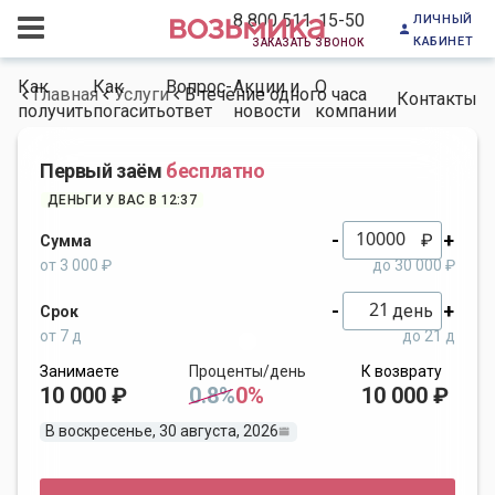
личный
8 800 511-15-50
кабинет
заказать звонок
Как
Как
Вопрос-
Акции и
О
Главная
Услуги
В течение одного часа
Контакты
получить
погасить
ответ
новости
компании
Первый заём
бесплатно
ДЕНЬГИ У ВАС В 12:37
-
+
₽
Сумма
от 3 000 ₽
до 30 000 ₽
-
+
день
Срок
от 7 д
до 21 д
Занимаете
Проценты/день
К возврату
10 000 ₽
0.8%
0%
10 000 ₽
В воскресенье, 30 августа, 2026