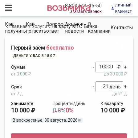
личный
8 800 511-15-50
кабинет
заказать звонок
Как
Как
Вопрос-
Акции и
О
Главная
Услуги
На карту МТС Банка
Контакты
получить
погасить
ответ
новости
компании
Первый заём
бесплатно
ДЕНЬГИ У ВАС В 18:07
-
+
₽
Сумма
от 3 000 ₽
до 30 000 ₽
-
+
день
Срок
от 7 д
до 21 д
Занимаете
Проценты/день
К возврату
10 000 ₽
0.8%
0%
10 000 ₽
В воскресенье, 30 августа, 2026