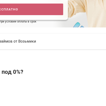
есплатно
при условии оплаты в срок
займов от Возьмики
 под 0%?