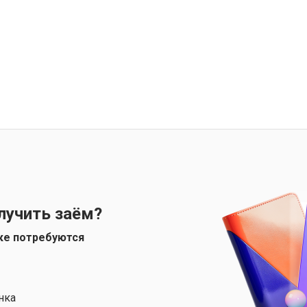
лучить заём?
ке потребуются
нка