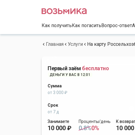
Как получить
Как погасить
Вопрос-ответ
А
Главная
Услуги
На карту Россельхоз
Первый заём
бесплатно
ДЕНЬГИ У ВАС В 12:01
Сумма
от 3 000 ₽
Срок
от 7 д
Занимаете
Проценты/день
К возвра
10 000 ₽
0.8%
0%
10 000