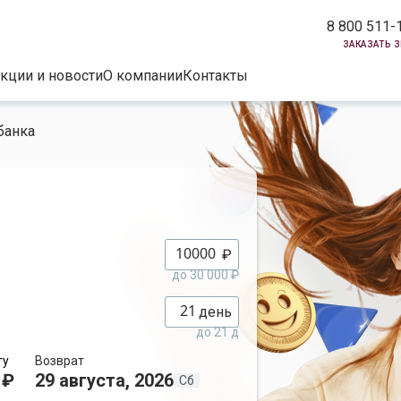
8 800 511-
заказать 
кции и новости
О компании
Контакты
банка
₽
до 30 000 ₽
день
до 21 д
ту
Возврат
 ₽
29 августа, 2026
Сб