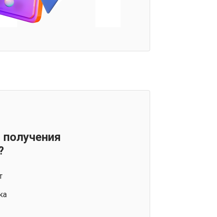
 получения
?
т
ка