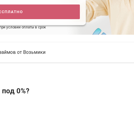
есплатно
при условии оплаты в срок
займов от Возьмики
 под 0%?