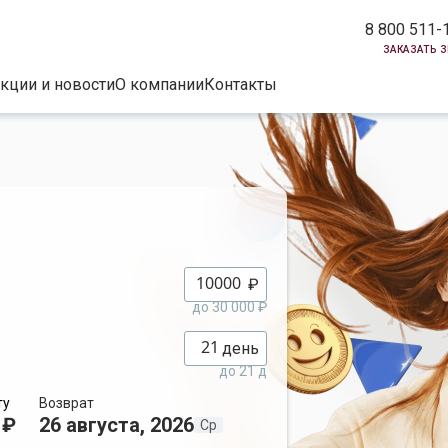
8 800 511-
заказать 
кции и новости
О компании
Контакты
₽
до 30 000 ₽
день
до 21 д
ту
Возврат
 ₽
26 августа, 2026
Ср