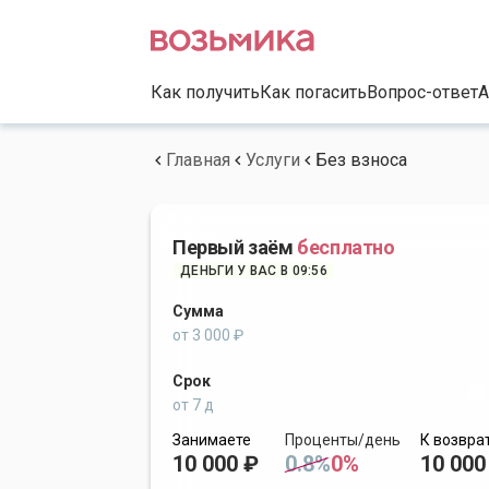
Как получить
Как погасить
Вопрос-ответ
А
Главная
Услуги
Без взноса
Первый заём
бесплатно
ДЕНЬГИ У ВАС В 09:56
Сумма
от 3 000 ₽
Срок
от 7 д
Занимаете
Проценты/день
К возвра
10 000 ₽
0.8%
0%
10 000