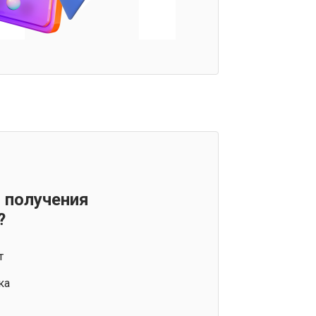
 получения
?
т
ка