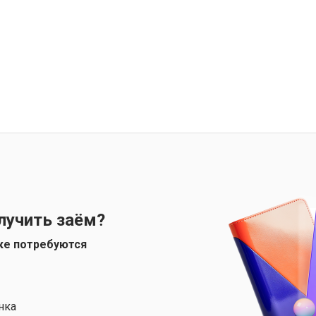
лучить заём?
ке потребуются
нка