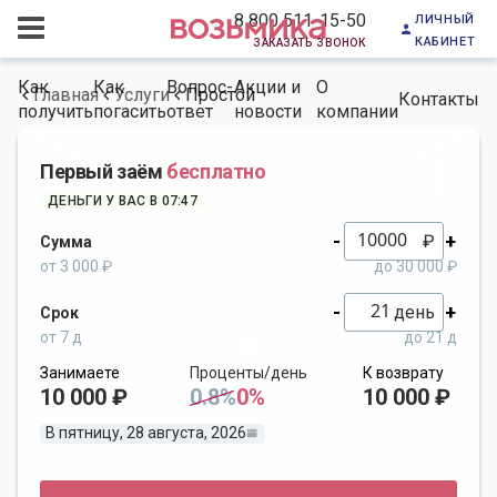
личный
8 800 511-15-50
кабинет
заказать звонок
Как
Как
Вопрос-
Акции и
О
Главная
Услуги
Простой
Контакты
получить
погасить
ответ
новости
компании
Первый заём
бесплатно
ДЕНЬГИ У ВАС В 07:47
-
+
₽
Сумма
от 3 000 ₽
до 30 000 ₽
-
+
день
Срок
от 7 д
до 21 д
Занимаете
Проценты/день
К возврату
10 000 ₽
0.8%
0%
10 000 ₽
В пятницу, 28 августа, 2026