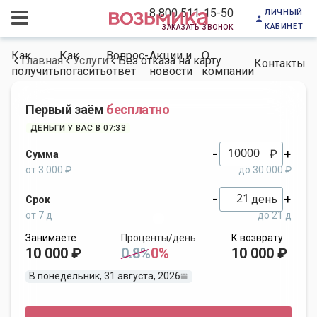
личный
8 800 511-15-50
кабинет
заказать звонок
Как
Как
Вопрос-
Акции и
О
Главная
Услуги
Без отказа на карту
Контакты
получить
погасить
ответ
новости
компании
Первый заём
бесплатно
ДЕНЬГИ У ВАС В 07:33
-
+
₽
Сумма
от 3 000 ₽
до 30 000 ₽
-
+
день
Срок
от 7 д
до 21 д
Занимаете
Проценты/день
К возврату
10 000 ₽
0.8%
0%
10 000 ₽
В понедельник, 31 августа, 2026