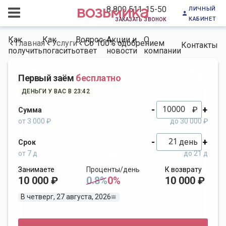
личный
8 800 511-15-50
кабинет
заказать звонок
Как
Как
Вопрос-
Акции и
О
Главная
Услуги
Со 100% одобрением
Контакты
получить
погасить
ответ
новости
компании
Первый заём
бесплатно
ДЕНЬГИ У ВАС В 23:42
-
+
₽
Сумма
от 3 000 ₽
до 30 000 ₽
-
+
день
Срок
от 7 д
до 21 д
Занимаете
Проценты/день
К возврату
10 000 ₽
0.8%
0%
10 000 ₽
В четверг, 27 августа, 2026