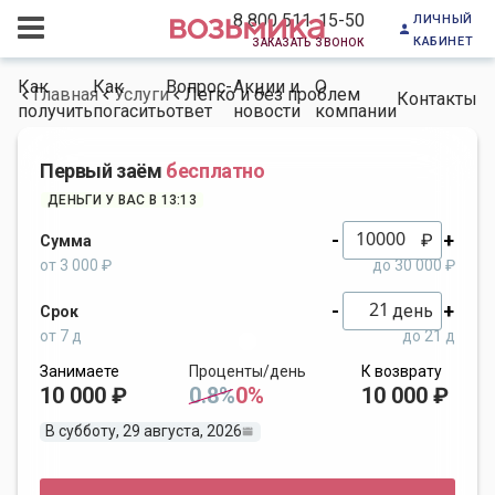
личный
8 800 511-15-50
кабинет
заказать звонок
Как
Как
Вопрос-
Акции и
О
Главная
Услуги
Легко и без проблем
Контакты
получить
погасить
ответ
новости
компании
Первый заём
бесплатно
ДЕНЬГИ У ВАС В 13:13
-
+
₽
Сумма
от 3 000 ₽
до 30 000 ₽
-
+
день
Срок
от 7 д
до 21 д
Занимаете
Проценты/день
К возврату
10 000 ₽
0.8%
0%
10 000 ₽
В субботу, 29 августа, 2026