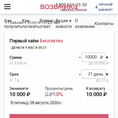
личный
8 800 511-15-50
кабинет
заказать звонок
Как
Как
Вопрос-
Акции и
О
Главная
Услуги
С 23 лет
Контакты
получить
погасить
ответ
новости
компании
Первый заём
бесплатно
ДЕНЬГИ У ВАС В 05:21
-
+
₽
Сумма
от 3 000 ₽
до 30 000 ₽
-
+
день
Срок
от 7 д
до 21 д
Занимаете
Проценты/день
К возврату
10 000 ₽
0.8%
0%
10 000 ₽
В пятницу, 28 августа, 2026