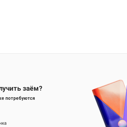
лучить заём?
ке потребуются
нка