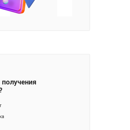
 получения
?
т
ка