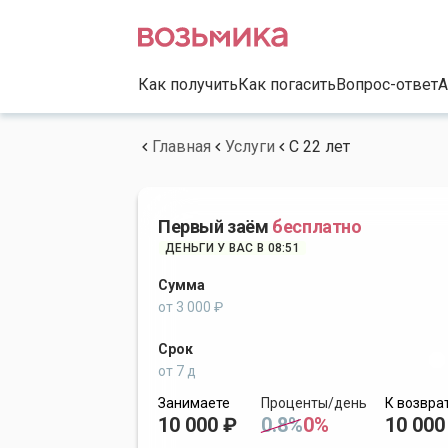
Как получить
Как погасить
Вопрос-ответ
А
Главная
Услуги
С 22 лет
Первый заём
бесплатно
ДЕНЬГИ У ВАС В 08:51
Сумма
от 3 000 ₽
Срок
от 7 д
Занимаете
Проценты/день
К возвра
10 000 ₽
0.8%
0%
10 000