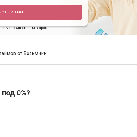
есплатно
при условии оплаты в срок
займов от Возьмики
 под 0%?