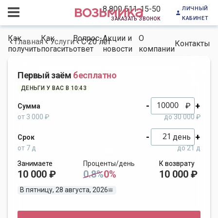
личный
8 800 511-15-50
кабинет
заказать звонок
Как
Как
Вопрос-
Акции и
О
Главная
Услуги
С 20 лет
Контакты
получить
погасить
ответ
новости
компании
Первый заём
бесплатно
ДЕНЬГИ У ВАС В 10:43
-
+
₽
Сумма
от 3 000 ₽
до 30 000 ₽
-
+
день
Срок
от 7 д
до 21 д
Занимаете
Проценты/день
К возврату
10 000 ₽
0.8%
0%
10 000 ₽
В пятницу, 28 августа, 2026