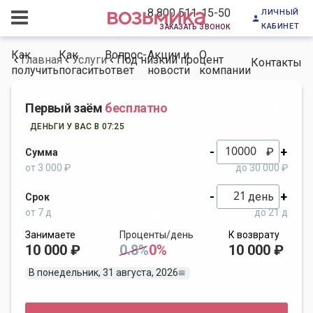
личный
8 800 511-15-50
кабинет
заказать звонок
Как
Как
Вопрос-
Акции и
О
Главная
Услуги
Под низкий процент
Контакты
получить
погасить
ответ
новости
компании
Первый заём
бесплатно
ДЕНЬГИ У ВАС В 07:25
-
+
₽
Сумма
от 3 000 ₽
до 30 000 ₽
-
+
день
Срок
от 7 д
до 21 д
Занимаете
Проценты/день
К возврату
10 000 ₽
0.8%
0%
10 000 ₽
В понедельник, 31 августа, 2026