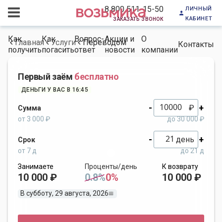
личный
8 800 511-15-50
кабинет
заказать звонок
Как
Как
Вопрос-
Акции и
О
Главная
Услуги
Переводом
Контакты
получить
погасить
ответ
новости
компании
Первый заём
бесплатно
ДЕНЬГИ У ВАС В 16:45
-
+
₽
Сумма
от 3 000 ₽
до 30 000 ₽
-
+
день
Срок
от 7 д
до 21 д
Занимаете
Проценты/день
К возврату
10 000 ₽
0.8%
0%
10 000 ₽
В субботу, 29 августа, 2026