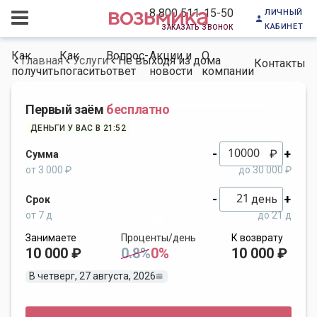
личный
8 800 511-15-50
кабинет
заказать звонок
Как
Как
Вопрос-
Акции и
О
Главная
Услуги
Не выходя из дома
Контакты
получить
погасить
ответ
новости
компании
Первый заём
бесплатно
ДЕНЬГИ У ВАС В 21:52
-
+
₽
Сумма
от 3 000 ₽
до 30 000 ₽
-
+
день
Срок
от 7 д
до 21 д
Занимаете
Проценты/день
К возврату
10 000 ₽
0.8%
0%
10 000 ₽
В четверг, 27 августа, 2026