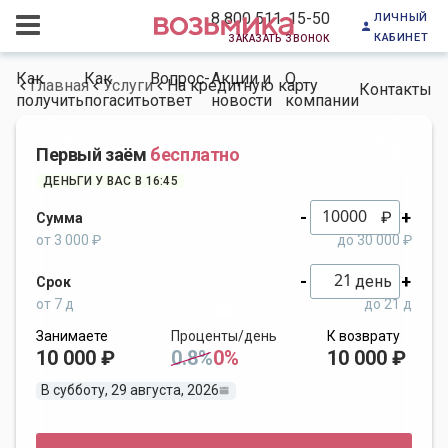
личный
8 800 511-15-50
кабинет
заказать звонок
Как
Как
Вопрос-
Акции и
О
Главная
Услуги
На кредитную карту
Контакты
получить
погасить
ответ
новости
компании
Первый заём
бесплатно
ДЕНЬГИ У ВАС В 16:45
-
+
₽
Сумма
от 3 000 ₽
до 30 000 ₽
-
+
день
Срок
от 7 д
до 21 д
Занимаете
Проценты/день
К возврату
10 000 ₽
0.8%
0%
10 000 ₽
В субботу, 29 августа, 2026