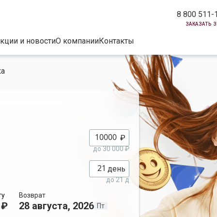
8 800 511-
заказать 
кции и новости
О компании
Контакты
ка
₽
до 30 000 ₽
день
до 21 д
ту
Возврат
 ₽
28 августа, 2026
Пт