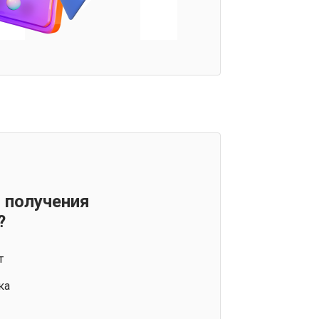
 получения
?
т
ка