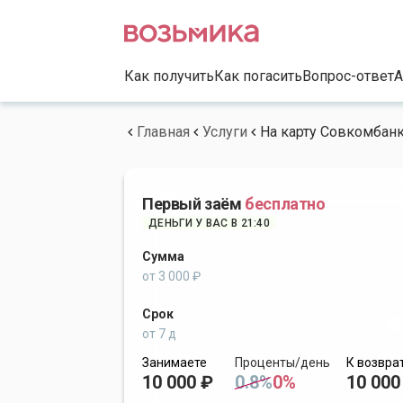
Как получить
Как погасить
Вопрос-ответ
А
Главная
Услуги
На карту Совкомбан
Первый заём
бесплатно
ДЕНЬГИ У ВАС В 21:40
Сумма
от 3 000 ₽
Срок
от 7 д
Занимаете
Проценты/день
К возвра
10 000 ₽
0.8%
0%
10 000