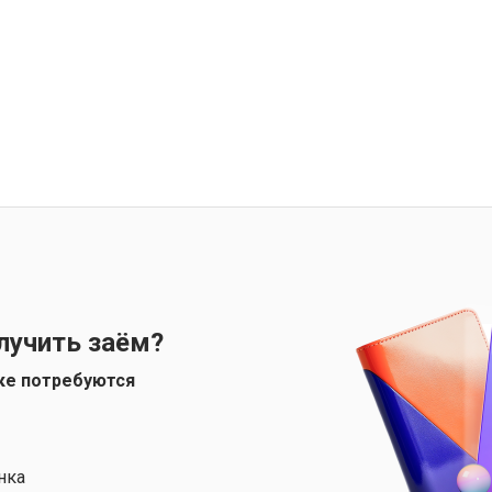
лучить заём?
ке потребуются
нка