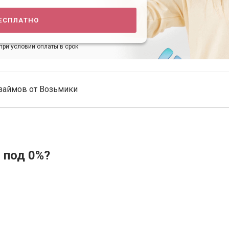
есплатно
при условии оплаты в срок
займов от Возьмики
 под 0%?