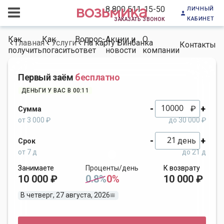
личный
8 800 511-15-50
кабинет
заказать звонок
Как
Как
Вопрос-
Акции и
О
Главная
Услуги
На карту Бинбанка
Контакты
получить
погасить
ответ
новости
компании
Первый заём
бесплатно
ДЕНЬГИ У ВАС В 00:11
-
+
₽
Сумма
от 3 000 ₽
до 30 000 ₽
-
+
день
Срок
от 7 д
до 21 д
Занимаете
Проценты/день
К возврату
10 000 ₽
0.8%
0%
10 000 ₽
В четверг, 27 августа, 2026