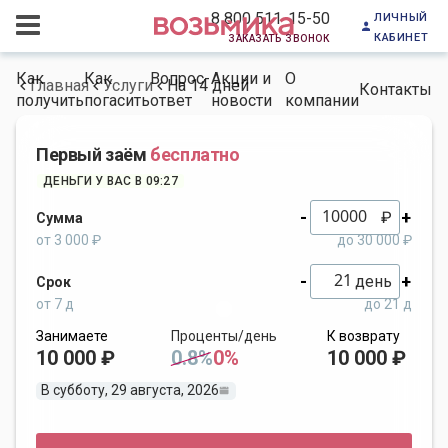
личный
8 800 511-15-50
кабинет
заказать звонок
Как
Как
Вопрос-
Акции и
О
Главная
Услуги
На 14 дней
Контакты
получить
погасить
ответ
новости
компании
Первый заём
бесплатно
ДЕНЬГИ У ВАС В 09:27
-
+
₽
Сумма
от 3 000 ₽
до 30 000 ₽
-
+
день
Срок
от 7 д
до 21 д
Занимаете
Проценты/день
К возврату
10 000 ₽
0.8%
0%
10 000 ₽
В субботу, 29 августа, 2026