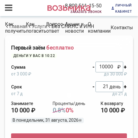
личный
8 800 511-15-50
кабинет
заказать звонок
Как
Как
Вопрос-
Акции и
О
Главная
Услуги
Без СНИЛС и ИНН
Контакты
получить
погасить
ответ
новости
компании
Первый заём
бесплатно
ДЕНЬГИ У ВАС В 10:22
-
+
₽
Сумма
от 3 000 ₽
до 30 000 ₽
-
+
день
Срок
от 7 д
до 21 д
Занимаете
Проценты/день
К возврату
10 000 ₽
0.8%
0%
10 000 ₽
В понедельник, 31 августа, 2026