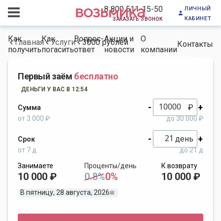
личный
8 800 511-15-50
кабинет
заказать звонок
Как
Как
Вопрос-
Акции и
О
Главная
Услуги
3000 рублей
Контакты
получить
погасить
ответ
новости
компании
Первый заём
бесплатно
ДЕНЬГИ У ВАС В 12:54
-
+
₽
Сумма
от 3 000 ₽
до 30 000 ₽
-
+
день
Срок
от 7 д
до 21 д
Занимаете
Проценты/день
К возврату
10 000 ₽
0.8%
0%
10 000 ₽
В пятницу, 28 августа, 2026