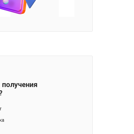
 получения
?
т
ка