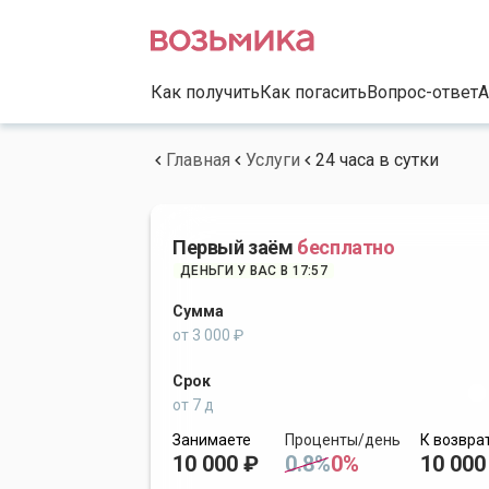
Как получить
Как погасить
Вопрос-ответ
А
Главная
Услуги
24 часа в сутки
Первый заём
бесплатно
ДЕНЬГИ У ВАС В 17:57
Сумма
от 3 000 ₽
Срок
от 7 д
Занимаете
Проценты/день
К возвра
10 000 ₽
0.8%
0%
10 000