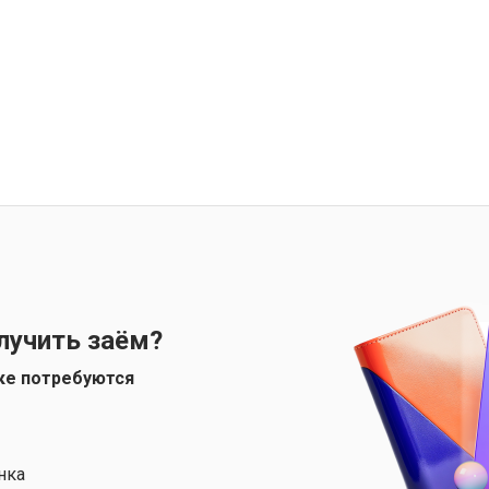
лучить заём?
ке потребуются
нка