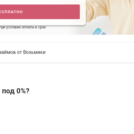
есплатно
при условии оплаты в срок
займов от Возьмики
 под 0%?