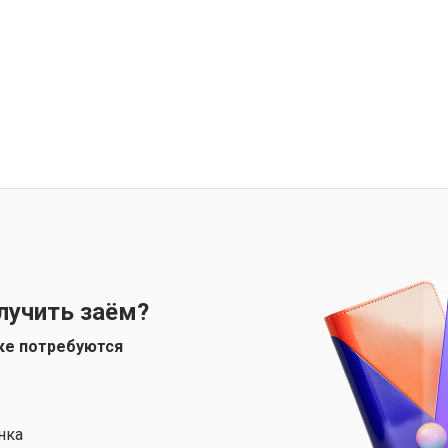
лучить заём?
ке потребуются
нка