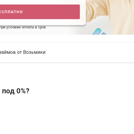
есплатно
при условии оплаты в срок
займов от Возьмики
 под 0%?