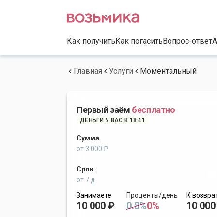
Как получить
Как погасить
Вопрос-ответ
А
Главная
Услуги
Моментальный
Первый заём
бесплатно
ДЕНЬГИ У ВАС В 18:41
Сумма
от 3 000 ₽
Срок
от 7 д
Занимаете
Проценты/день
К возвра
10 000 ₽
0.8%
0%
10 000