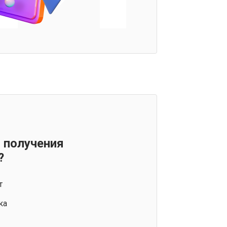
 получения
?
т
ка