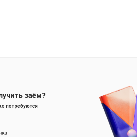
лучить заём?
ке потребуются
нка