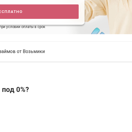
есплатно
при условии оплаты в срок
займов от Возьмики
 под 0%?