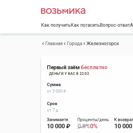
Как получить
Как погасить
Вопрос-ответ
А
Главная
Города
Железногорск
Первый заём
бесплатно
ДЕНЬГИ У ВАС В 22:02
Сумма
от 3 000 ₽
Срок
от 7 д
Занимаете
Проценты/день
К возвра
10 000 ₽
0.8%
0%
10 000