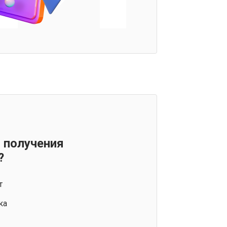
 получения
?
т
ка