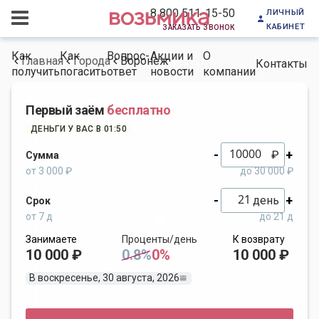
личный
8 800 511-15-50
кабинет
заказать звонок
Как
Как
Вопрос-
Акции и
О
Главная
Города
Воронеж
Контакты
получить
погасить
ответ
новости
компании
Первый заём
бесплатно
ДЕНЬГИ У ВАС В 01:50
-
+
₽
Сумма
от 3 000 ₽
до 30 000 ₽
-
+
день
Срок
от 7 д
до 21 д
Занимаете
Проценты/день
К возврату
10 000 ₽
0.8%
0%
10 000 ₽
В воскресенье, 30 августа, 2026