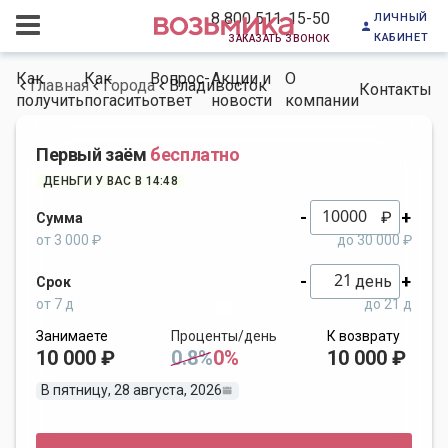
личный
8 800 511-15-50
кабинет
заказать звонок
Как
Как
Вопрос-
Акции и
О
Главная
Города
Владивосток
Контакты
получить
погасить
ответ
новости
компании
Первый заём
бесплатно
ДЕНЬГИ У ВАС В 14:48
-
+
₽
Сумма
от 3 000 ₽
до 30 000 ₽
-
+
день
Срок
от 7 д
до 21 д
Занимаете
Проценты/день
К возврату
10 000 ₽
0.8%
0%
10 000 ₽
В пятницу, 28 августа, 2026