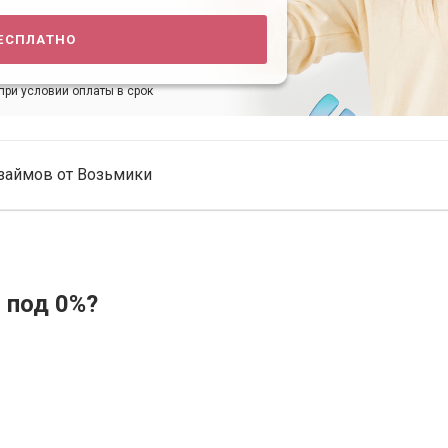
есплатно
при условии оплаты в срок
займов от Возьмики
 под 0%?