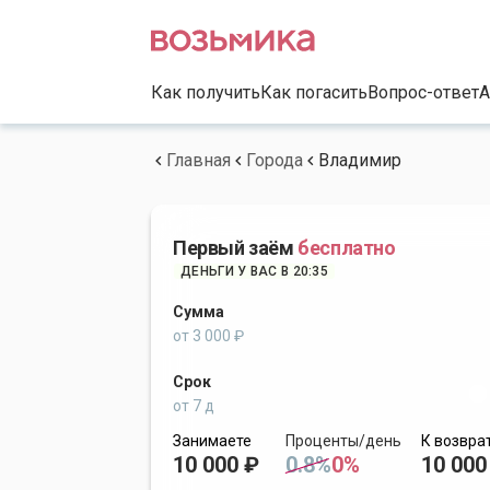
Как получить
Как погасить
Вопрос-ответ
А
Главная
Города
Владимир
Первый заём
бесплатно
ДЕНЬГИ У ВАС В 20:35
Сумма
от 3 000 ₽
Срок
от 7 д
Занимаете
Проценты/день
К возвра
10 000 ₽
0.8%
0%
10 000