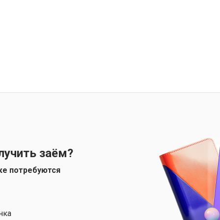
лучить заём?
ке потребуются
нка