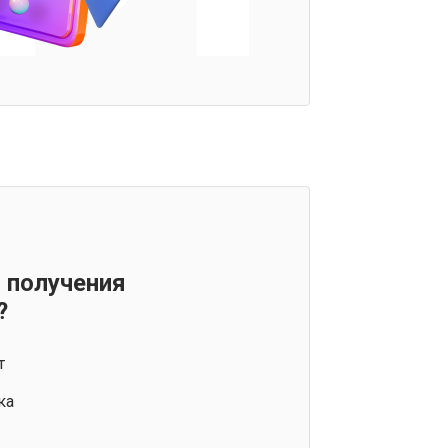
 получения
?
т
ка