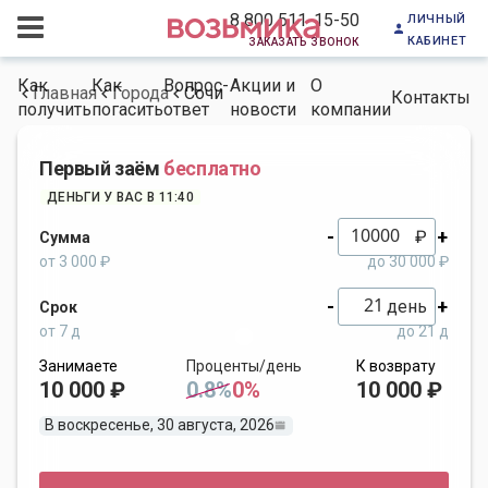
личный
8 800 511-15-50
кабинет
заказать звонок
Как
Как
Вопрос-
Акции и
О
Главная
Города
Сочи
Контакты
получить
погасить
ответ
новости
компании
Первый заём
бесплатно
ДЕНЬГИ У ВАС В 11:40
-
+
₽
Сумма
от 3 000 ₽
до 30 000 ₽
-
+
день
Срок
от 7 д
до 21 д
Занимаете
Проценты/день
К возврату
10 000 ₽
0.8%
0%
10 000 ₽
В воскресенье, 30 августа, 2026