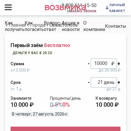
личный
8 800 511-15-50
кабинет
заказать звонок
Как
Как
Вопрос-
Акции и
О
Главная
Города
Севастополь
Контакты
получить
погасить
ответ
новости
компании
Первый заём
бесплатно
ДЕНЬГИ У ВАС В 20:20
-
+
₽
Сумма
от 3 000 ₽
до 30 000 ₽
-
+
день
Срок
от 7 д
до 21 д
Занимаете
Проценты/день
К возврату
10 000 ₽
0.8%
0%
10 000 ₽
В четверг, 27 августа, 2026