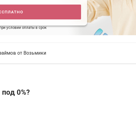
есплатно
при условии оплаты в срок
займов от Возьмики
 под 0%?