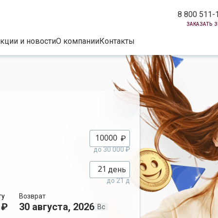
8 800 511-
заказать 
кции и новости
О компании
Контакты
₽
до 30 000 ₽
день
до 21 д
ту
Возврат
 ₽
30 августа, 2026
Вс