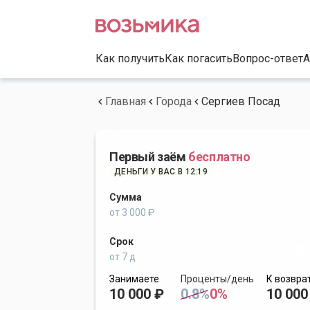
Как получить
Как погасить
Вопрос-ответ
А
Главная
Города
Сергиев Посад
Первый заём
бесплатно
ДЕНЬГИ У ВАС В 12:19
Сумма
от 3 000 ₽
Срок
от 7 д
Занимаете
Проценты/день
К возвра
10 000 ₽
0.8%
0%
10 000