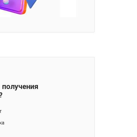
 получения
?
т
ка