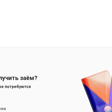
лучить заём?
ке потребуются
нка