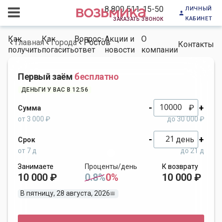
личный
8 800 511-15-50
кабинет
заказать звонок
Как
Как
Вопрос-
Акции и
О
Главная
Города
Ростов
Контакты
получить
погасить
ответ
новости
компании
Первый заём
бесплатно
ДЕНЬГИ У ВАС В 12:56
-
+
₽
Сумма
от 3 000 ₽
до 30 000 ₽
-
+
день
Срок
от 7 д
до 21 д
Занимаете
Проценты/день
К возврату
10 000 ₽
0.8%
0%
10 000 ₽
В пятницу, 28 августа, 2026