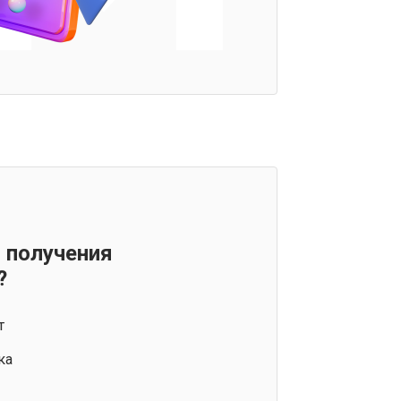
 получения
?
т
ка