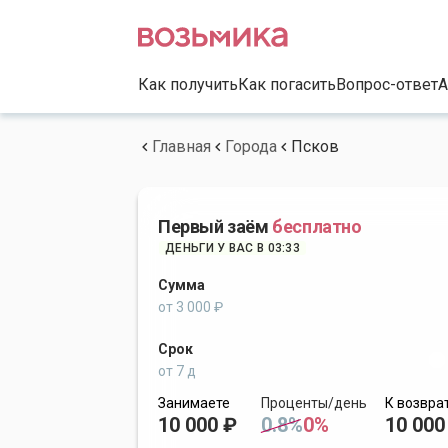
Как получить
Как погасить
Вопрос-ответ
А
Главная
Города
Псков
Первый заём
бесплатно
ДЕНЬГИ У ВАС В 03:33
Сумма
от 3 000 ₽
Срок
от 7 д
Занимаете
Проценты/день
К возвра
10 000 ₽
0.8%
0%
10 000