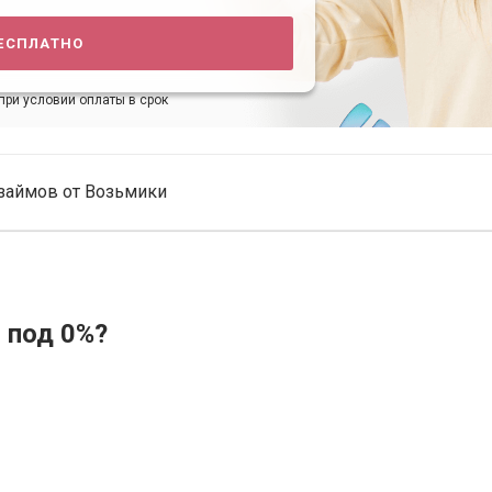
есплатно
при условии оплаты в срок
займов от Возьмики
 под 0%?