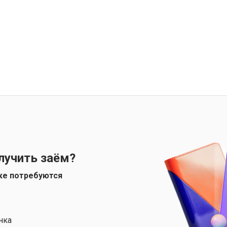
лучить заём?
ке потребуются
нка