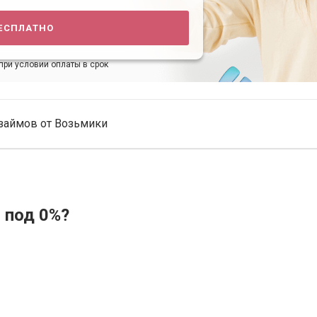
есплатно
при условии оплаты в срок
займов от Возьмики
 под 0%?