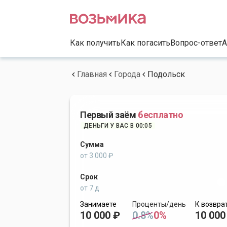
Как получить
Как погасить
Вопрос-ответ
А
Главная
Города
Подольск
Первый заём
бесплатно
ДЕНЬГИ У ВАС В 00:05
Сумма
от 3 000 ₽
Срок
от 7 д
Занимаете
Проценты/день
К возвра
10 000 ₽
0.8%
0%
10 000