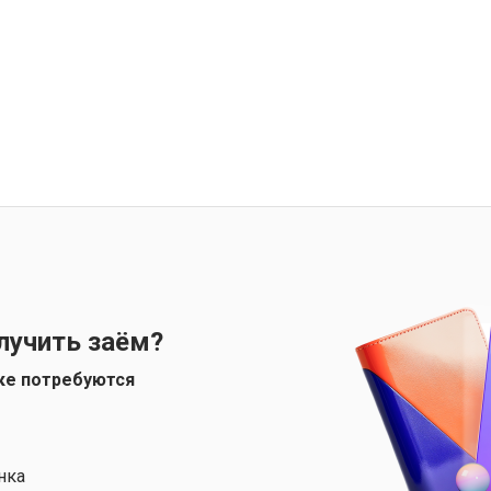
лучить заём?
ке потребуются
нка