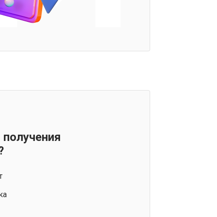
 получения
?
т
ка