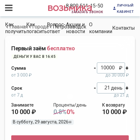
личный
8 800 511-15-50
кабинет
заказать звонок
Как
Как
Вопрос-
Акции и
О
Главная
Города
Петрозаводск
Контакты
получить
погасить
ответ
новости
компании
Первый заём
бесплатно
ДЕНЬГИ У ВАС В 16:45
-
+
₽
Сумма
от 3 000 ₽
до 30 000 ₽
-
+
день
Срок
от 7 д
до 21 д
Занимаете
Проценты/день
К возврату
10 000 ₽
0.8%
0%
10 000 ₽
В субботу, 29 августа, 2026