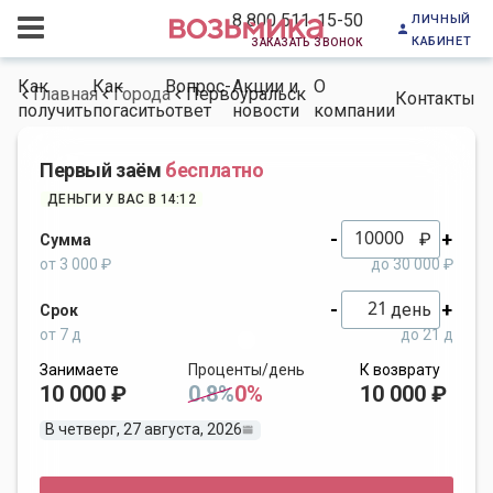
личный
8 800 511-15-50
кабинет
заказать звонок
Как
Как
Вопрос-
Акции и
О
Главная
Города
Первоуральск
Контакты
получить
погасить
ответ
новости
компании
Первый заём
бесплатно
ДЕНЬГИ У ВАС В 14:12
-
+
₽
Сумма
от 3 000 ₽
до 30 000 ₽
-
+
день
Срок
от 7 д
до 21 д
Занимаете
Проценты/день
К возврату
10 000 ₽
0.8%
0%
10 000 ₽
В четверг, 27 августа, 2026