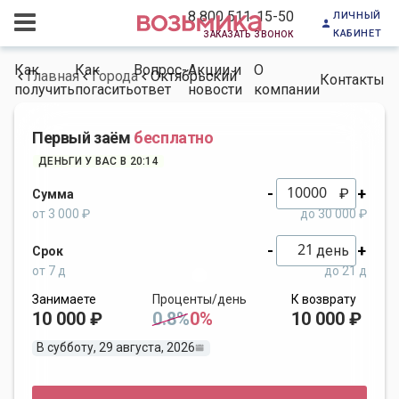
личный
8 800 511-15-50
кабинет
заказать звонок
Как
Как
Вопрос-
Акции и
О
Главная
Города
Октябрьский
Контакты
получить
погасить
ответ
новости
компании
Первый заём
бесплатно
ДЕНЬГИ У ВАС В 20:14
-
+
₽
Сумма
от 3 000 ₽
до 30 000 ₽
-
+
день
Срок
от 7 д
до 21 д
Занимаете
Проценты/день
К возврату
10 000 ₽
0.8%
0%
10 000 ₽
В субботу, 29 августа, 2026