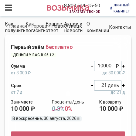
личный
8 800 511-15-50
кабинет
заказать звонок
Как
Как
Вопрос-
Акции и
О
Главная
Города
Новокузнецк
Контакты
получить
погасить
ответ
новости
компании
Первый заём
бесплатно
ДЕНЬГИ У ВАС В 05:12
-
+
₽
Сумма
от 3 000 ₽
до 30 000 ₽
-
+
день
Срок
от 7 д
до 21 д
Занимаете
Проценты/день
К возврату
10 000 ₽
0.8%
0%
10 000 ₽
В воскресенье, 30 августа, 2026