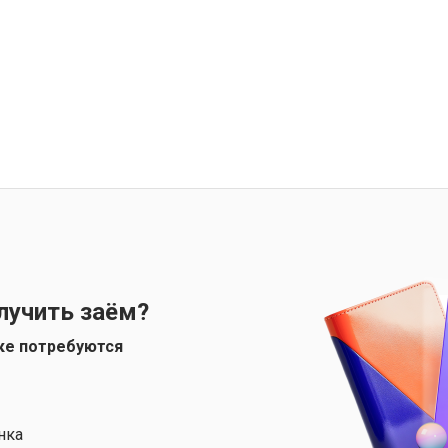
лучить заём?
ке потребуются
нка