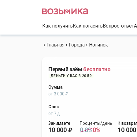
Как получить
Как погасить
Вопрос-ответ
А
Главная
Города
Ногинск
Первый заём
бесплатно
ДЕНЬГИ У ВАС В 20:59
Сумма
от 3 000 ₽
Срок
от 7 д
Занимаете
Проценты/день
К возвра
10 000 ₽
0.8%
0%
10 000