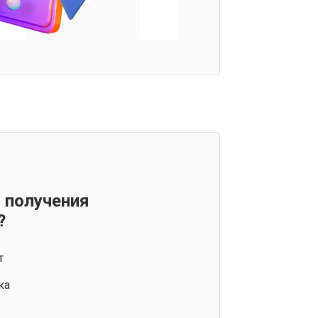
 получения
?
т
ка