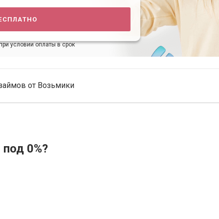
есплатно
при условии оплаты в срок
займов от Возьмики
 под 0%?