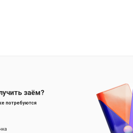
лучить заём?
ке потребуются
нка