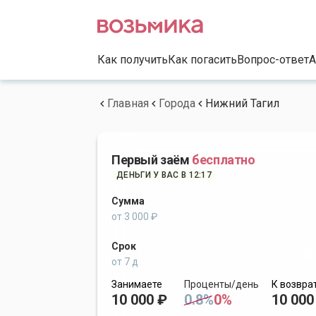
Как получить
Как погасить
Вопрос-ответ
А
Главная
Города
Нижний Тагил
Первый заём
бесплатно
ДЕНЬГИ У ВАС В 12:17
Сумма
от 3 000 ₽
Срок
от 7 д
Занимаете
Проценты/день
К возвра
10 000 ₽
0.8%
0%
10 000