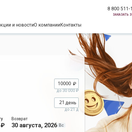
8 800 511-
заказать 
кции и новости
О компании
Контакты
₽
до 30 000 ₽
день
до 21 д
ту
Возврат
 ₽
30 августа, 2026
Вс