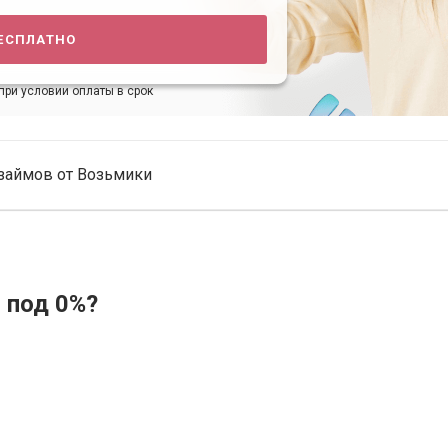
есплатно
при условии оплаты в срок
займов от Возьмики
 под 0%?