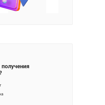
 получения
?
т
ка