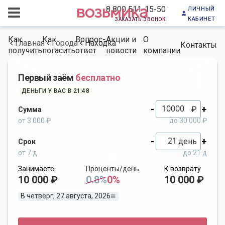
личный
8 800 511-15-50
кабинет
заказать звонок
Как
Как
Вопрос-
Акции и
О
Главная
Города
Находка
Контакты
получить
погасить
ответ
новости
компании
Первый заём
бесплатно
ДЕНЬГИ У ВАС В 21:48
-
+
₽
Сумма
от 3 000 ₽
до 30 000 ₽
-
+
день
Срок
от 7 д
до 21 д
Занимаете
Проценты/день
К возврату
10 000 ₽
0.8%
0%
10 000 ₽
В четверг, 27 августа, 2026