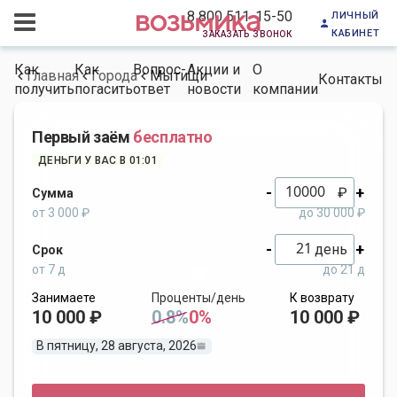
личный
8 800 511-15-50
кабинет
заказать звонок
Как
Как
Вопрос-
Акции и
О
Главная
Города
Мытищи
Контакты
получить
погасить
ответ
новости
компании
Первый заём
бесплатно
ДЕНЬГИ У ВАС В 01:01
-
+
₽
Сумма
от 3 000 ₽
до 30 000 ₽
-
+
день
Срок
от 7 д
до 21 д
Занимаете
Проценты/день
К возврату
10 000 ₽
0.8%
0%
10 000 ₽
В пятницу, 28 августа, 2026